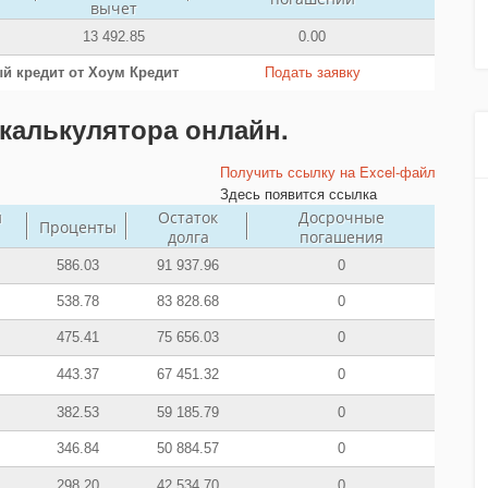
вычет
13 492.85
0.00
й кредит от Хоум Кредит
Подать заявку
калькулятора онлайн.
Получить ссылку на Excel-файл
Здесь появится ссылка
й
Остаток
Досрочные
Проценты
долга
погашения
586.03
91 937.96
0
538.78
83 828.68
0
475.41
75 656.03
0
443.37
67 451.32
0
382.53
59 185.79
0
346.84
50 884.57
0
298.20
42 534.70
0