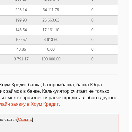
225.14
34 111.78
0
199.90
25 663.62
0
145.54
17 161.10
0
100.57
8 613.60
0
48.85
0.00
0
3 791.17
100 000.00
0
Хоум Кредит банка, Газпромбанка, банка Югра
х займов в банке. Калькулятор считает не только
 и сможет произвести расчет кредита любого другого
лайн заявку в Хоум Кредит
.
е статьи
[
Скрыть
]