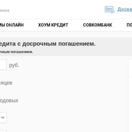
Доска
анка
МЫ ОНЛАЙН
ХОУМ КРЕДИТ
СОВКОМБАНК
П
редита c досрочным погашением.
очным погашением.
руб.
сяцев
годовых