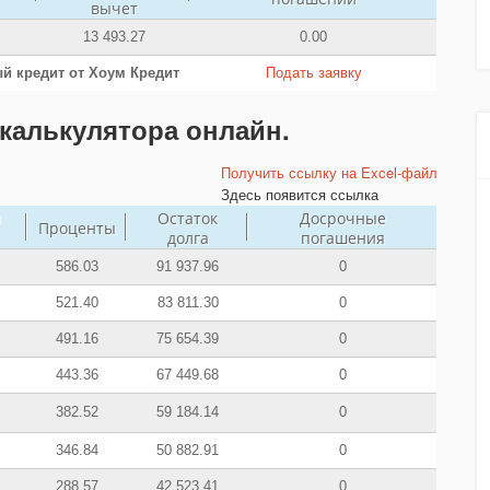
вычет
13 493.27
0.00
й кредит от Хоум Кредит
Подать заявку
калькулятора онлайн.
Получить ссылку на Excel-файл
Здесь появится ссылка
й
Остаток
Досрочные
Проценты
долга
погашения
586.03
91 937.96
0
521.40
83 811.30
0
491.16
75 654.39
0
443.36
67 449.68
0
382.52
59 184.14
0
346.84
50 882.91
0
288.57
42 523.41
0