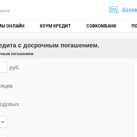
Доска
анка
МЫ ОНЛАЙН
ХОУМ КРЕДИТ
СОВКОМБАНК
П
редита c досрочным погашением.
очным погашением.
руб.
сяцев
годовых