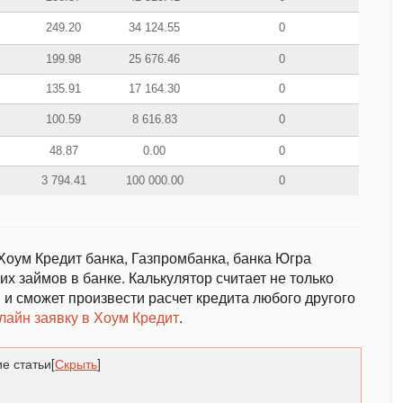
249.20
34 124.55
0
199.98
25 676.46
0
135.91
17 164.30
0
100.59
8 616.83
0
48.87
0.00
0
3 794.41
100 000.00
0
Хоум Кредит банка, Газпромбанка, банка Югра
х займов в банке. Калькулятор считает не только
 и сможет произвести расчет кредита любого другого
лайн заявку в Хоум Кредит
.
е статьи
[
Скрыть
]