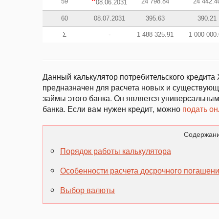
*
59
24 798.84
24 442.4
08.06.2031
60
08.07.2031
395.63
390.21
Σ
-
1 488 325.91
1 000 000.
Данный калькулятор потребительского кредита 
предназначен для расчета новых и существующи
займы этого банка. Он является универсальным
банка. Если вам нужен кредит, можно
подать он
Содержани
Порядок работы калькулятора
Особенности расчета досрочного погашени
Выбор валюты