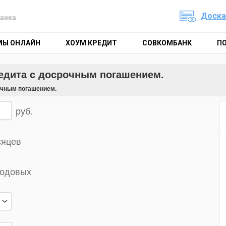
Доска
анка
МЫ ОНЛАЙН
ХОУМ КРЕДИТ
СОВКОМБАНК
П
редита c досрочным погашением.
очным погашением.
руб.
сяцев
годовых