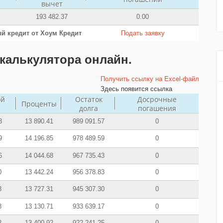
вычет
193 482.37
0.00
й кредит от Хоум Кредит
Подать заявку
калькулятора онлайн.
Получить ссылку на Excel-файл
Здесь появится ссылка
ой
Остаток
Досрочные
Проценты
долга
погашения
3
13 890.41
989 091.57
0
9
14 196.85
978 489.59
0
6
14 044.68
967 735.43
0
0
13 442.24
956 378.83
0
3
13 727.31
945 307.30
0
3
13 130.71
933 639.17
0
2
13 400.92
922 241.25
0