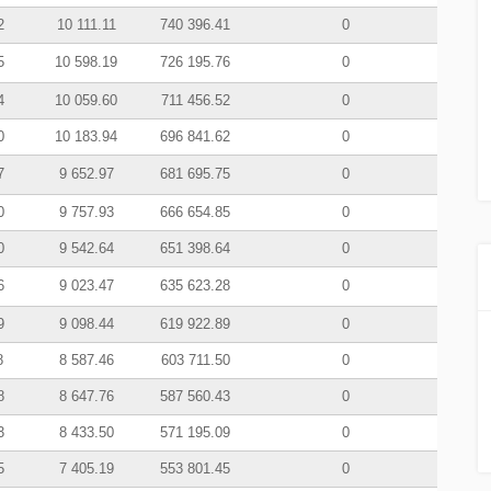
2
10 111.11
740 396.41
0
5
10 598.19
726 195.76
0
4
10 059.60
711 456.52
0
0
10 183.94
696 841.62
0
7
9 652.97
681 695.75
0
0
9 757.93
666 654.85
0
0
9 542.64
651 398.64
0
6
9 023.47
635 623.28
0
9
9 098.44
619 922.89
0
8
8 587.46
603 711.50
0
8
8 647.76
587 560.43
0
3
8 433.50
571 195.09
0
5
7 405.19
553 801.45
0