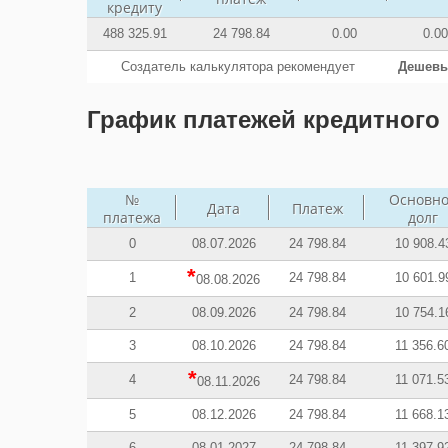
кредиту
488 325.91
24 798.84
0.00
0.00
Создатель калькулятора рекомендует
Дешевы
График платежей кредитного 
№
Основн
Дата
Платеж
платежа
долг
0
08.07.2026
24 798.84
10 908.4
*
1
24 798.84
10 601.9
08.08.2026
2
08.09.2026
24 798.84
10 754.1
3
08.10.2026
24 798.84
11 356.6
*
4
24 798.84
11 071.5
08.11.2026
5
08.12.2026
24 798.84
11 668.1
6
08.01.2027
24 798.84
11 397.9