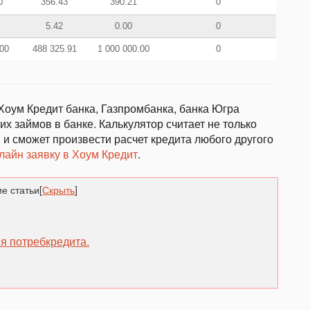
0
356.43
390.21
0
5.42
0.00
0
00
488 325.91
1 000 000.00
0
Хоум Кредит банка, Газпромбанка, банка Югра
х займов в банке. Калькулятор считает не только
 и сможет произвести расчет кредита любого другого
лайн заявку в Хоум Кредит
.
е статьи
[
Скрыть
]
я потребкредита.