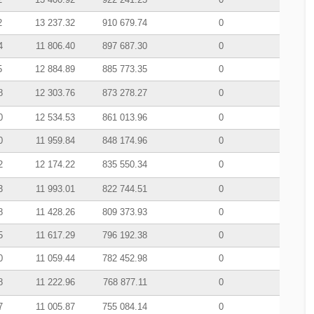
2
13 237.32
910 679.74
0
4
11 806.40
897 687.30
0
5
12 884.89
885 773.35
0
8
12 303.76
873 278.27
0
0
12 534.53
861 013.96
0
0
11 959.84
848 174.96
0
2
12 174.22
835 550.34
0
3
11 993.01
822 744.51
0
8
11 428.26
809 373.93
0
5
11 617.29
796 192.38
0
0
11 059.44
782 452.98
0
8
11 222.96
768 877.11
0
7
11 005.87
755 084.14
0