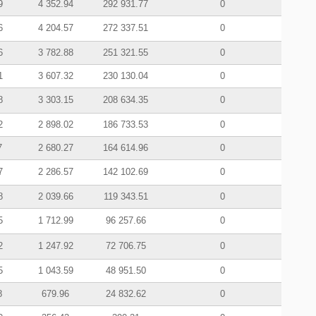
9
4 352.94
292 931.77
0
6
4 204.57
272 337.51
0
6
3 782.88
251 321.55
0
1
3 607.32
230 130.04
0
8
3 303.15
208 634.35
0
2
2 898.02
186 733.53
0
7
2 680.27
164 614.96
0
7
2 286.57
142 102.69
0
8
2 039.66
119 343.51
0
5
1 712.99
96 257.66
0
2
1 247.92
72 706.75
0
5
1 043.59
48 951.50
0
8
679.96
24 832.62
0