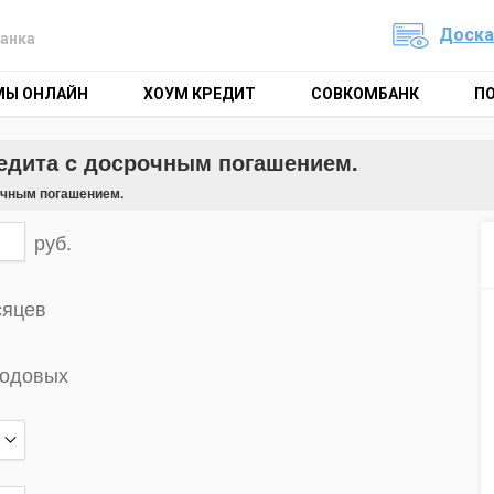
Доска
анка
МЫ ОНЛАЙН
ХОУМ КРЕДИТ
СОВКОМБАНК
П
редита c досрочным погашением.
очным погашением.
руб.
сяцев
годовых