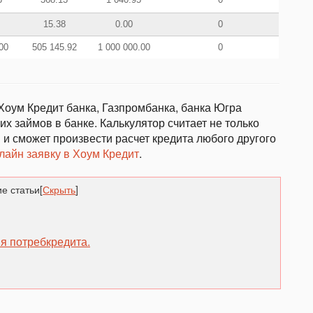
15.38
0.00
0
00
505 145.92
1 000 000.00
0
Хоум Кредит банка, Газпромбанка, банка Югра
х займов в банке. Калькулятор считает не только
 и сможет произвести расчет кредита любого другого
лайн заявку в Хоум Кредит
.
е статьи
[
Скрыть
]
я потребкредита.