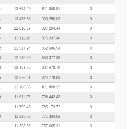
6
13 644.20
911 848.81
0
8
13 475.38
900 256.03
0
9
12 016.57
887 204.44
0
8
13 111.18
875 247.46
0
2
12 517.24
862 696.54
0
6
12 749.00
850 377.38
0
0
12 161.56
837 470.78
0
5
12 376.21
824 778.83
0
1
12 188.65
811 899.32
0
9
11 611.27
798 442.43
0
1
11 799.45
785 173.72
0
0
11 229.06
771 334.62
0
1
11 398.85
757 665.31
0