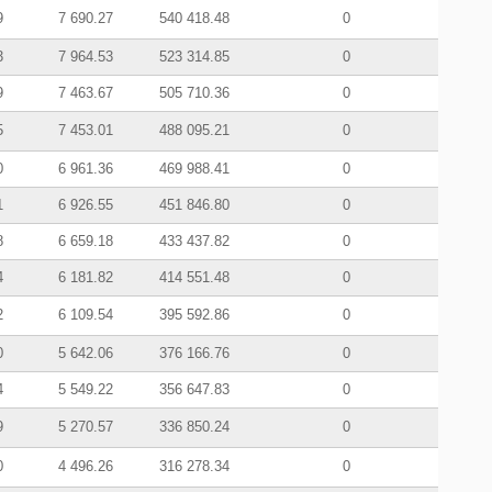
9
7 690.27
540 418.48
0
3
7 964.53
523 314.85
0
9
7 463.67
505 710.36
0
5
7 453.01
488 095.21
0
0
6 961.36
469 988.41
0
1
6 926.55
451 846.80
0
8
6 659.18
433 437.82
0
4
6 181.82
414 551.48
0
2
6 109.54
395 592.86
0
0
5 642.06
376 166.76
0
4
5 549.22
356 647.83
0
9
5 270.57
336 850.24
0
0
4 496.26
316 278.34
0