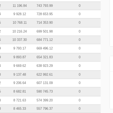
2
11 196.84
743 793.99
0
4
9 928.12
728 653.95
0
5
10 768.11
714 353.90
0
2
10 216.24
699 501.98
0
6
10 337.30
684 771.12
0
9
9 793.17
669 496.12
0
9
9 893.87
654 321.83
0
4
9 669.62
638 923.29
0
8
9 137.48
622 992.61
0
2
9 206.64
607 131.09
0
5
8 682.81
590 745.73
0
3
8 721.63
574 399.20
0
3
8 465.33
557 796.37
0