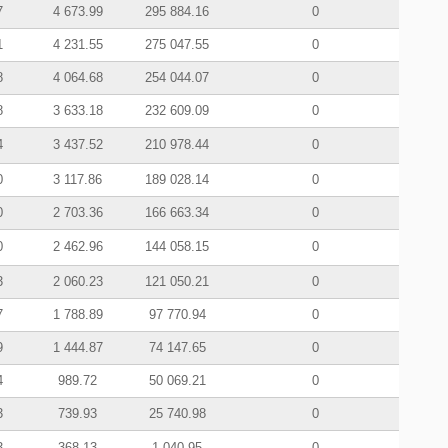
7
4 673.99
295 884.16
0
1
4 231.55
275 047.55
0
8
4 064.68
254 044.07
0
8
3 633.18
232 609.09
0
4
3 437.52
210 978.44
0
0
3 117.86
189 028.14
0
0
2 703.36
166 663.34
0
0
2 462.96
144 058.15
0
3
2 060.23
121 050.21
0
7
1 788.89
97 770.94
0
9
1 444.87
74 147.65
0
4
989.72
50 069.21
0
3
739.93
25 740.98
0
3
368.13
1 040.95
0