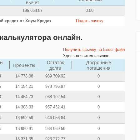
вычет
195 668.97
0.00
й кредит от Хоум Кредит
Подать заявку
калькулятора онлайн.
Получить ссылку на Excel-файл
Здесь появится ссылка
й
Остаток
Досрочные
Проценты
долга
погашения
8
14 778.08
989 709.92
0
5
14 154.21
978 795.97
0
3
14 464.73
968 192.54
0
3
14 308.03
957 432.41
0
6
13 692.59
946 056.84
0
5
13 980.91
934 969.59
0
1
13 371.35
923 272.77
0