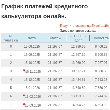
График платежей кредитного
калькулятора онлайн.
Получить ссылку на Excel-файл
Здесь появится ссылка
№
Основной
Дата
Платеж
Проценты
платежа
долг
0
15.08.2025
21 197.87
12 789.65
8 408.22
1
15.09.2025
21 197.87
12 897.19
8 300.68
2
15.10.2025
21 197.87
13 269.90
7 927.97
*
3
21 197.87
13 117.21
8 080.66
15.11.2025
4
15.12.2025
21 197.87
13 484.61
7 713.26
5
15.01.2026
21 197.87
13 340.89
7 856.99
*
6
21 197.87
13 453.06
7 744.82
15.02.2026
*
7
21 197.87
14 304.73
6 893.15
15.03.2026