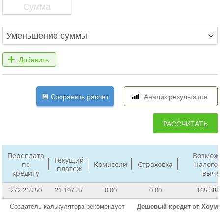
Переплата
Возмож
Текущий
по
Комиссии
Страховка
налого
платеж
кредиту
выче
272 218.50
21 197.87
0.00
0.00
165 388
Создатель калькулятора рекомендует
Дешевый кредит от Хоум