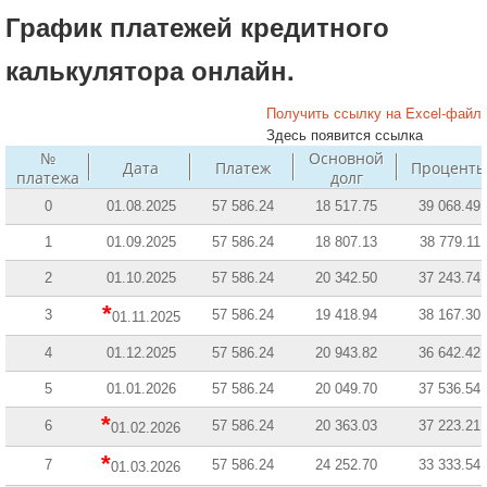
График платежей кредитного
калькулятора онлайн.
Получить ссылку на Excel-файл
Здесь появится ссылка
№
Основной
Дата
Платеж
Процент
платежа
долг
0
01.08.2025
57 586.24
18 517.75
39 068.49
1
01.09.2025
57 586.24
18 807.13
38 779.11
2
01.10.2025
57 586.24
20 342.50
37 243.74
*
3
57 586.24
19 418.94
38 167.30
01.11.2025
4
01.12.2025
57 586.24
20 943.82
36 642.42
5
01.01.2026
57 586.24
20 049.70
37 536.54
*
6
57 586.24
20 363.03
37 223.21
01.02.2026
*
7
57 586.24
24 252.70
33 333.54
01.03.2026