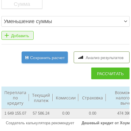
Переплата
Возмож
Текущий
по
Комиссии
Страховка
налого
платеж
кредиту
выче
1 649 155.07
57 586.24
0.00
0.00
474 390
Создатель калькулятора рекомендует
Дешевый кредит от Хоум