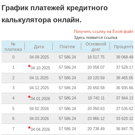
График платежей кредитного
калькулятора онлайн.
Получить ссылку на Excel-файл
Здесь появится ссылка
№
Основной
Дата
Платеж
Процент
платежа
долг
0
04.09.2025
57 586.24
18 517.75
39 068.49
*
1
57 586.24
20 058.07
37 528.17
04.10.2025
2
04.11.2025
57 586.24
19 120.59
38 465.65
3
04.12.2025
57 586.24
20 650.58
36 935.66
*
4
57 586.24
19 742.11
37 844.13
04.01.2026
5
04.02.2026
57 586.24
20 050.63
37 535.62
6
04.03.2026
57 586.24
23 966.12
33 620.12
*
7
57 586.24
20 738.49
36 847.75
04.04.2026