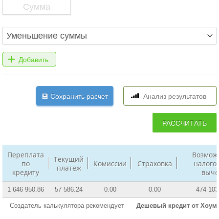
Переплата
Возмож
Текущий
по
Комиссии
Страховка
налого
платеж
кредиту
выче
1 646 950.86
57 586.24
0.00
0.00
474 103
Создатель калькулятора рекомендует
Дешевый кредит от Хоум