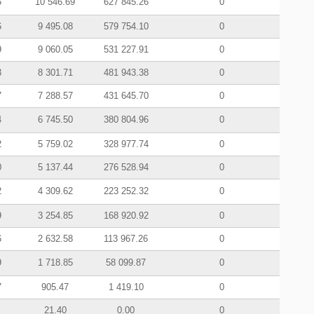
5
10 546.69
627 845.26
0
6
9 495.08
579 754.10
0
9
9 060.05
531 227.91
0
3
8 301.71
481 943.38
0
7
7 288.57
431 645.70
0
4
6 745.50
380 804.96
0
2
5 759.02
328 977.74
0
0
5 137.44
276 528.94
0
2
4 309.62
223 252.32
0
9
3 254.85
168 920.92
0
6
2 632.58
113 967.26
0
9
1 718.85
58 099.87
0
7
905.47
1 419.10
0
21.40
0.00
0