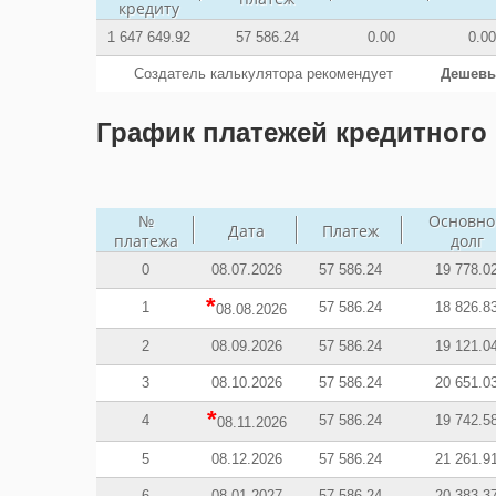
кредиту
1 647 649.92
57 586.24
0.00
0.00
Создатель калькулятора рекомендует
Дешевы
График платежей кредитного 
№
Основно
Дата
Платеж
платежа
долг
0
08.07.2026
57 586.24
19 778.0
*
1
57 586.24
18 826.8
08.08.2026
2
08.09.2026
57 586.24
19 121.0
3
08.10.2026
57 586.24
20 651.0
*
4
57 586.24
19 742.5
08.11.2026
5
08.12.2026
57 586.24
21 261.9
6
08.01.2027
57 586.24
20 383.3