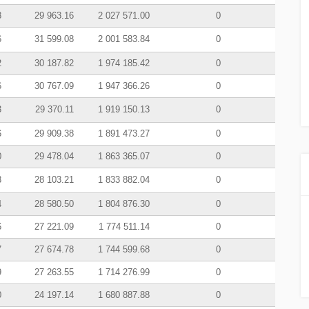
8
29 963.16
2 027 571.00
0
6
31 599.08
2 001 583.84
0
2
30 187.82
1 974 185.42
0
6
30 767.09
1 947 366.26
0
3
29 370.11
1 919 150.13
0
6
29 909.38
1 891 473.27
0
0
29 478.04
1 863 365.07
0
3
28 103.21
1 833 882.04
0
4
28 580.50
1 804 876.30
0
6
27 221.09
1 774 511.14
0
7
27 674.78
1 744 599.68
0
9
27 263.55
1 714 276.99
0
0
24 197.14
1 680 887.88
0