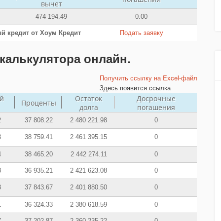
вычет
474 194.49
0.00
й кредит от Хоум Кредит
Подать заявку
калькулятора онлайн.
Получить ссылку на Excel-файл
Здесь появится ссылка
й
Остаток
Досрочные
Проценты
долга
погашения
2
37 808.22
2 480 221.98
0
3
38 759.41
2 461 395.15
0
4
38 465.20
2 442 274.11
0
3
36 935.21
2 421 623.08
0
8
37 843.67
2 401 880.50
0
1
36 324.33
2 380 618.59
0
7
37 202.87
2 360 235.22
0