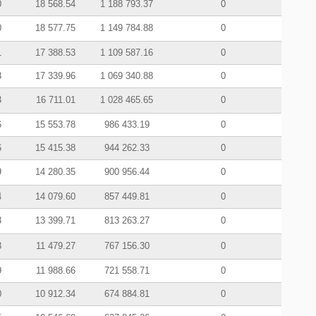
0
18 568.54
1 188 793.37
0
0
18 577.75
1 149 784.88
0
1
17 388.53
1 109 587.16
0
8
17 339.96
1 069 340.88
0
3
16 711.01
1 028 465.65
0
6
15 553.78
986 433.19
0
6
15 415.38
944 262.33
0
9
14 280.35
900 956.44
0
4
14 079.60
857 449.81
0
3
13 399.71
813 263.27
0
8
11 479.27
767 156.30
0
9
11 988.66
721 558.71
0
0
10 912.34
674 884.81
0