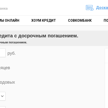
Доска
анка
МЫ ОНЛАЙН
ХОУМ КРЕДИТ
СОВКОМБАНК
П
редита c досрочным погашением.
очным погашением.
руб.
сяцев
годовых