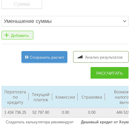
Переплата
Возмож
Текущий
по
Комиссии
Страховка
налого
платеж
кредиту
выче
1 434 736.25
52 797.90
0.00
0.00
446 515
Создатель калькулятора рекомендует
Дешевый кредит от Хоум