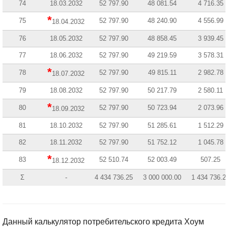
74
18.03.2032
52 797.90
48 081.54
4 716.35
*
75
52 797.90
48 240.90
4 556.99
18.04.2032
76
18.05.2032
52 797.90
48 858.45
3 939.45
77
18.06.2032
52 797.90
49 219.59
3 578.31
*
78
52 797.90
49 815.11
2 982.78
18.07.2032
79
18.08.2032
52 797.90
50 217.79
2 580.11
*
80
52 797.90
50 723.94
2 073.96
18.09.2032
81
18.10.2032
52 797.90
51 285.61
1 512.29
82
18.11.2032
52 797.90
51 752.12
1 045.78
*
83
52 510.74
52 003.49
507.25
18.12.2032
Σ
-
4 434 736.25
3 000 000.00
1 434 736.2
Данный калькулятор потребительского кредита Хоум