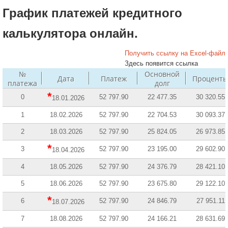
График платежей кредитного
калькулятора онлайн.
Получить ссылку на Excel-файл
Здесь появится ссылка
№
Основной
Дата
Платеж
Процент
платежа
долг
*
0
52 797.90
22 477.35
30 320.55
18.01.2026
1
18.02.2026
52 797.90
22 704.53
30 093.37
2
18.03.2026
52 797.90
25 824.05
26 973.85
*
3
52 797.90
23 195.00
29 602.90
18.04.2026
4
18.05.2026
52 797.90
24 376.79
28 421.10
5
18.06.2026
52 797.90
23 675.80
29 122.10
*
6
52 797.90
24 846.79
27 951.11
18.07.2026
7
18.08.2026
52 797.90
24 166.21
28 631.69