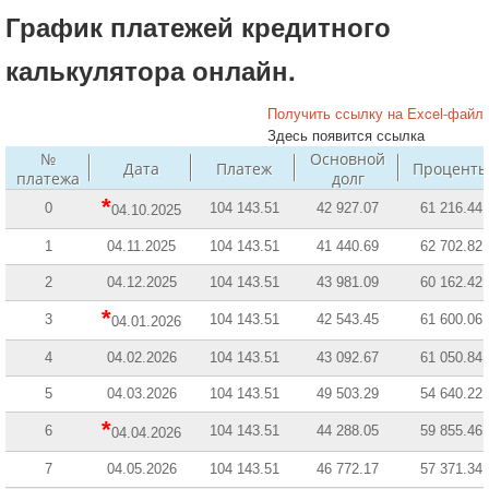
График платежей кредитного
калькулятора онлайн.
Получить ссылку на Excel-файл
Здесь появится ссылка
№
Основной
Дата
Платеж
Процент
платежа
долг
*
0
104 143.51
42 927.07
61 216.44
04.10.2025
1
04.11.2025
104 143.51
41 440.69
62 702.82
2
04.12.2025
104 143.51
43 981.09
60 162.42
*
3
104 143.51
42 543.45
61 600.06
04.01.2026
4
04.02.2026
104 143.51
43 092.67
61 050.84
5
04.03.2026
104 143.51
49 503.29
54 640.22
*
6
104 143.51
44 288.05
59 855.46
04.04.2026
7
04.05.2026
104 143.51
46 772.17
57 371.34