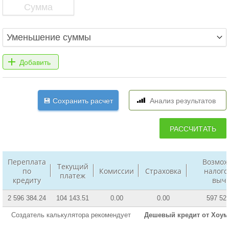
Переплата
Возмо
Текущий
по
Комиссии
Страховка
налог
платеж
кредиту
выч
2 596 384.24
104 143.51
0.00
0.00
597 52
Создатель калькулятора рекомендует
Дешевый кредит от Хоум