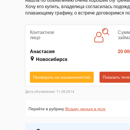
нашла по объявлению очень хороший б\у тренаж
Хочу его купить, владелица согласилась подожд
плавающему графику, о встрече договоримся по
Контактное
Сумм
лицо
займ
Анастасия
20 00
Новосибирск
Проверить на мошенничество
Показать тел
Дата объявления: 11.09.2014
Перейти в рубрику
Возьму деньги в долг