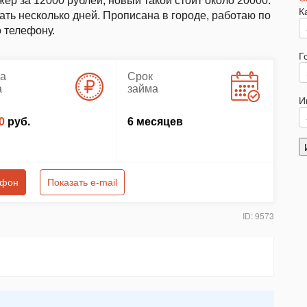
ер за 12000 рублей, новый такой стоит около 20000.
К
ать несколько дней. Прописана в городе, работаю по
 телефону.
Г
а
Срок
а
займа
И
0
руб.
6 месяцев
ефон
Показать e-mail
ID: 9573