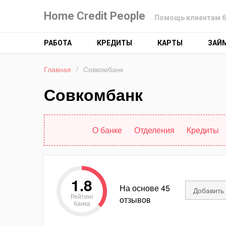
Home Credit People
Помощь клиентам б
РАБОТА
КРЕДИТЫ
КАРТЫ
ЗАЙ
Главная
/
Совкомбанк
Совкомбанк
О банке
Отделения
Кредиты
1.8
На основе 45
Добавить
Рейтинг
отзывов
банка