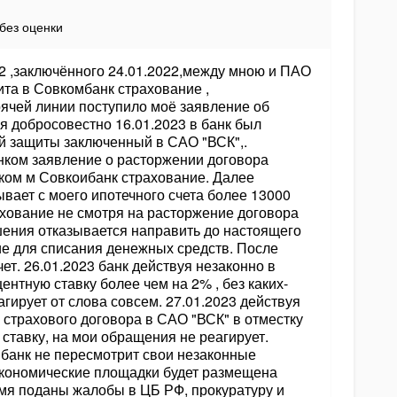
без оценки
2 ,заключённого 24.01.2022,между мною и ПАО
та в Совкомбанк страхование ,
орячей линии поступило моё заявление об
 добросовестно 16.01.2023 в банк был
й защиты заключенный в САО "ВСК",.
анком заявление о расторжении договора
ком м Совкоибанк страхование. Далее
ывает с моего ипотечного счета более 13000
ахование не смотря на расторжение договора
шения отказывается направить до настоящего
е для списания денежных средств. После
т. 26.01.2023 банк действуя незаконно в
нтную ставку более чем на 2% , без каких-
гирует от слова совсем. 27.01.2023 действуя
страхового договора в САО "ВСК" в отместку
ставку, на мои обращения не реагирует.
 банк не пересмотрит свои незаконные
экономические площадки будет размещена
мя поданы жалобы в ЦБ РФ, прокуратуру и