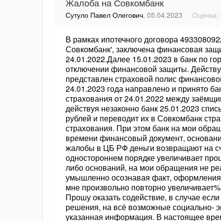
Жалоба на Совкомбанк
Сутуло Павел Олегович
, 05.04.2023
Оценка:
В рамках ипотечного договора 493308092
Совкомбанк', заключена финансовая защи
24.01.2022.Далее 15.01.2023 в банк по г
отключении финансовой защиты. Действуя
представлен страховой полис финансово
24.01.2023 года направлено и принято б
страхования от 24.01.2022 между заёмщи
действуя незаконно банк 25.01.2023 спис
рублей и переводит их в Совкомбанк стр
страхования. При этом банк на мои обра
времени финансовый документ, основани
жалобы в ЦБ РФ деньги возвращают на сче
одностороннем порядке увеличивает проце
либо оснований, на мои обращения не реа
умышленно осознавая факт, оформления 
мне произвольно повторно увеличивает% 
Прошу оказать содействие, в случае если
решения, на всё возможные социально- 
указанная информация. В настоящее вре