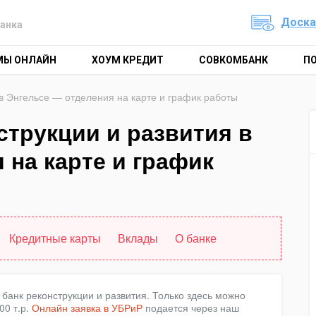
Доска
анка
МЫ ОНЛАЙН
ХОУМ КРЕДИТ
СОВКОМБАНК
П
 в Энгельсе — отделения на карте и график работы
струкции и развития в
 на карте и график
Кредитные карты
Вклады
О банке
банк реконструкции и развития. Только здесь можно
00 т.р.
Онлайн заявка в УБРиР
подается через наш