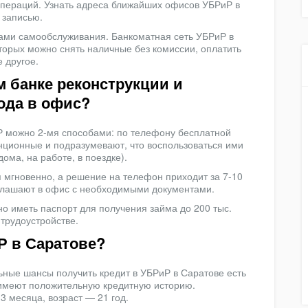
операций. Узнать адреса ближайших офисов УБРиР в
 записью.
ми самообслуживания. Банкоматная сеть УБРиР в
оторых можно снять наличные без комиссии, оплатить
 другое.
м банке реконструкции и
хода в офис?
Р можно 2-мя способами: по телефону бесплатной
анционные и подразумевают, что воспользоваться ими
ома, на работе, в поездке).
 мгновенно, а решение на телефон приходит за 7-10
глашают в офис с необходимыми документами.
о иметь паспорт для получения займа до 200 тыс.
трудоустройстве.
Р в Саратове?
ьные шансы получить кредит в УБРиР в Саратове есть
 имеют положительную кредитную историю.
3 месяца, возраст — 21 год.