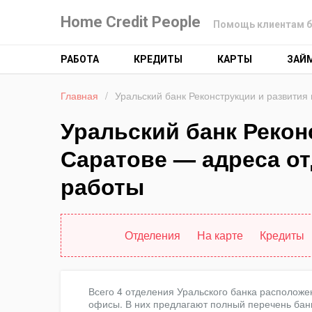
Home Credit People
Помощь клиентам б
РАБОТА
КРЕДИТЫ
КАРТЫ
ЗАЙ
Главная
/
Уральский банк Реконструкции и развития
Уральский банк Рекон
Саратове — адреса от
работы
Отделения
На карте
Кредиты
Всего 4 отделения Уральского банка расположе
офисы. В них предлагают полный перечень банк