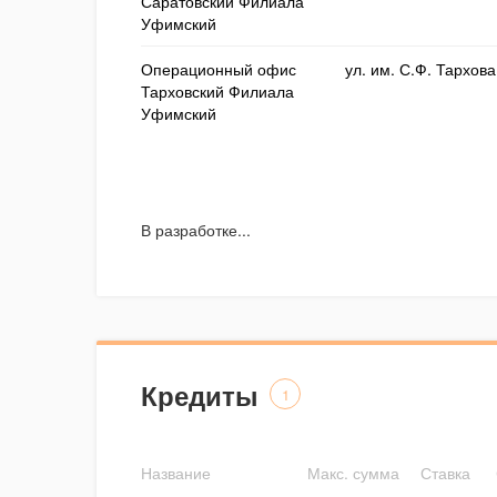
Саратовский Филиала
Уфимский
Операционный офис
ул. им. С.Ф. Тархова
Тарховский Филиала
Уфимский
В разработке...
Кредиты
1
Название
Макс. сумма
Ставка