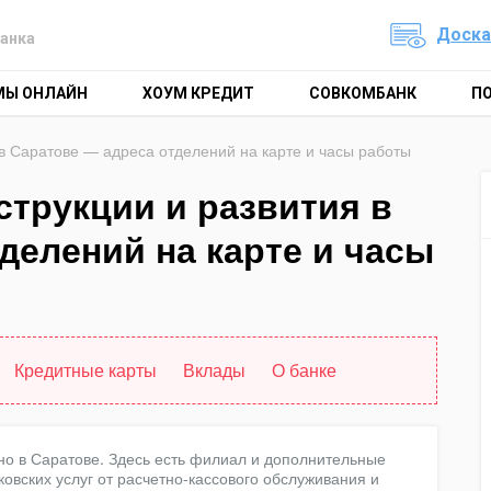
Доска
анка
МЫ ОНЛАЙН
ХОУМ КРЕДИТ
СОВКОМБАНК
П
 в Саратове — адреса отделений на карте и часы работы
струкции и развития в
делений на карте и часы
Кредитные карты
Вклады
О банке
но в Саратове. Здесь есть филиал и дополнительные
овских услуг от расчетно-кассового обслуживания и