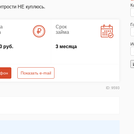
К
хитрости НЕ куплюсь.
Г
а
Срок
а
займа
И
0 руб.
3 месяца
ефон
Показать e-mail
ID: 9593