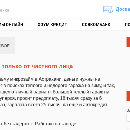
Доска
анка
МЫ ОНЛАЙН
ХОУМ КРЕДИТ
СОВКОМБАНК
П
СВОЕ
 только от частного лица
зьму микрозайм в Астрахани, деньги нужны на
 в поисках теплого и недорого гаража на зиму, и так,
ашел отличный вариант, большой теплый гараж на
уперся, просит предоплату, 18 тысяч сразу за 6
аз, зарплата всего 25 тысяч, да еще и автокредит
З
ят без задержек. Работаю на заводе.
С