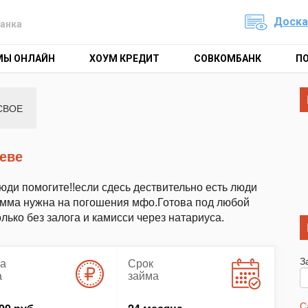
Доска
анка
МЫ ОНЛАЙН
ХОУМ КРЕДИТ
СОВКОМБАНК
П
СВОЕ
леве
ди помогите!!если сдесь дествительно есть люди
умма нужна на погошения мфо.Готова под любой
ько без залога и камисси через натариуса.
З
а
Срок
а
займа
С