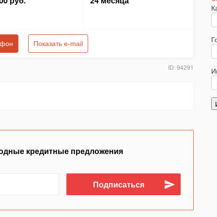
00 руб.
24 месяца
К
Г
ефон
Показать e-mail
ID: 94291
И
одные кредитные предложения