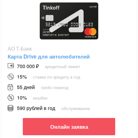
АО Т-Банк
Карта Drive для автолюбителей
700 000 ₽
кредитный лимит
15%
ставка по кредиту в год
55 дней
грейс-период
10%
кешбек
590 рублей в год
обслуживание
Онлайн заявка