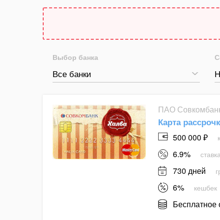
Выбор банка
С
Все банки
Н
ПАО Совкомбан
Карта рассроч
500 000 ₽
6.9%
ставка
730 дней
г
6%
кешбек
Бесплатное