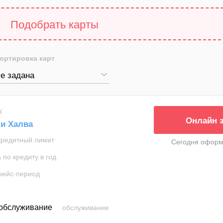
Подобрать карты
ортировка карт
е задана
к
Онлайн 
ки Халва
кредитный лимит
Сегодня оформ
 по кредиту в год
рейс-период
 обслуживание
обслуживание