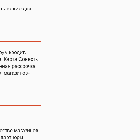
ть только для
оум кредит.
. Карта Совесть
нная рассрочка
ля магазинов-
ество магазинов-
ы партнеры