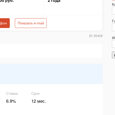
00 руб.
2 года
К
Г
ефон
Показать e-mail
ID: 95408
И
Ставка
Срок
6.9%
12 мес.