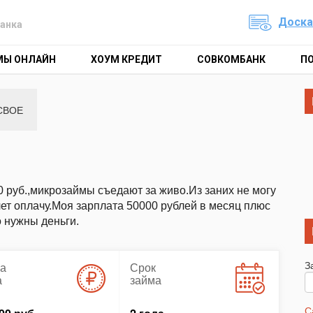
Доска
анка
МЫ ОНЛАЙН
ХОУМ КРЕДИТ
СОВКОМБАНК
П
СВОЕ
0 руб.,микрозаймы съедают за живо.Из заних не могу
 лет оплачу.Моя зарплата 50000 рублей в месяц плюс
 нужны деньги.
З
а
Срок
а
займа
С