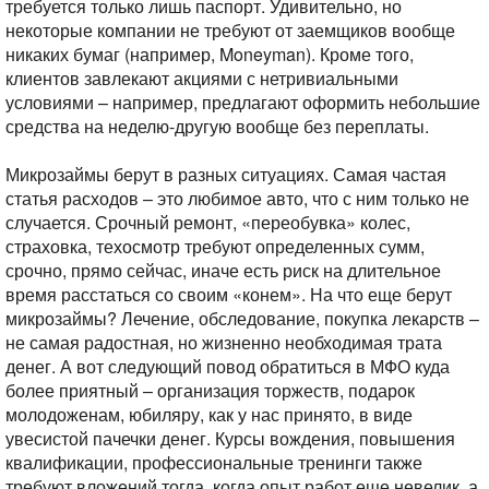
требуется только лишь паспорт. Удивительно, но
некоторые компании не требуют от заемщиков вообще
никаких бумаг (например, Moneyman). Кроме того,
клиентов завлекают акциями с нетривиальными
условиями – например, предлагают оформить небольшие
средства на неделю-другую вообще без переплаты.
Микрозаймы берут в разных ситуациях. Самая частая
статья расходов – это любимое авто, что с ним только не
случается. Срочный ремонт, «переобувка» колес,
страховка, техосмотр требуют определенных сумм,
срочно, прямо сейчас, иначе есть риск на длительное
время расстаться со своим «конем». На что еще берут
микрозаймы? Лечение, обследование, покупка лекарств –
не самая радостная, но жизненно необходимая трата
денег. А вот следующий повод обратиться в МФО куда
более приятный – организация торжеств, подарок
молодоженам, юбиляру, как у нас принято, в виде
увесистой пачечки денег. Курсы вождения, повышения
квалификации, профессиональные тренинги также
требуют вложений тогда, когда опыт работ еще невелик, а