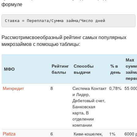
формуле
Ставка = Переплата/Сумма займа/Число дней
Рассмотримсвоеобразный рейтинг самых популярных
микрозаймов с помощью таблицы:
Маx
Рейтинг
Способы
% в
сумм
МФО
баллы
выдачи
день
займ
перв
Мигкредит
8
Система Контакт
0,78%
55 000
и Лидер,
Дебетовый счет,
Банковская
карта, В
отделении
компании
Platiza
6
Киви-кошелек,
1%
6000 