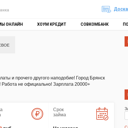
Доска
анка
МЫ ОНЛАЙН
ХОУМ КРЕДИТ
СОВКОМБАНК
П
СВОЕ
латы и прочего другого наподобие! Город Брянск
 Работа не официально! Зарплата 20000+
З
а
Срок
а
займа
С