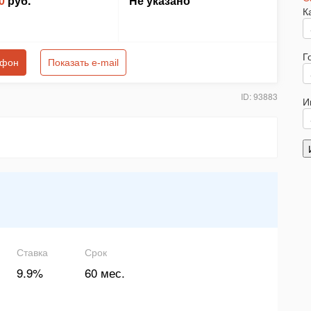
0
руб.
Не указано
К
Г
ефон
Показать e-mail
ID: 93883
И
Ставка
Срок
9.9%
60 мес.