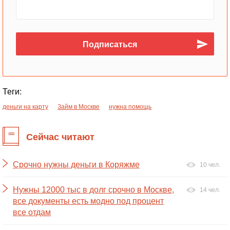
Теги:
деньги на карту
Займ в Москве
нужна помощь
Сейчас читают
Срочно нужны деньги в Коряжме
10 чел.
Нужны 12000 тыс в долг срочно в Москве,
14 чел.
все документы есть модно под процент
все отдам