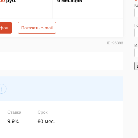
00
руб.
6 месяцев
К
Г
ефон
Показать e-mail
ID: 96393
И
1
Ставка
Срок
9.9%
60 мес.