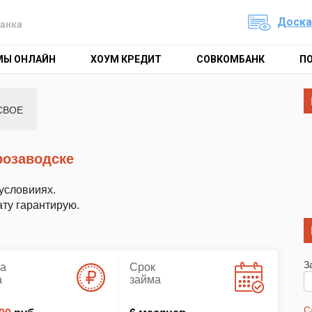
Доска
анка
МЫ ОНЛАЙН
ХОУМ КРЕДИТ
СОВКОМБАНК
П
СВОЕ
трозаводске
условииях.
ту гарантирую.
З
а
Срок
а
займа
С