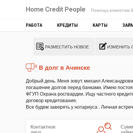
Home Credit People
Помощь клиентам б
РАБОТА
КРЕДИТЫ
КАРТЫ
ЗАЙ
РАЗМЕСТИТЬ НОВОЕ
ИЗМЕНИТЬ 
В долг в Ачинске
Добрый день. Меня зовут. михаил Александрови
погашение долгов перед банками. Имею постоян
ФГУП Охрана росгвардии. Ищу частного кредито
договор кредитования.
Все будем заверять у нотариуса . Личная встре
Контактное
Сумм
лицо
займ