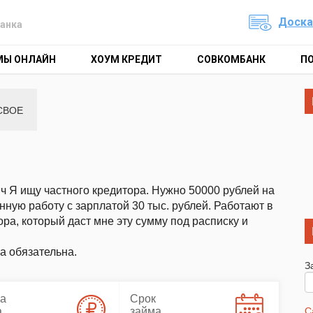
Доска
анка
МЫ ОНЛАЙН
ХОУМ КРЕДИТ
СОВКОМБАНК
П
СВОЕ
ч Я ищу частного кредитора. Нужно 50000 рублей на
ную работу с зарплатой 30 тыс. рублей. Работают в
ра, который даст мне эту сумму под расписку и
ча обязательна.
З
а
Срок
а
займа
С