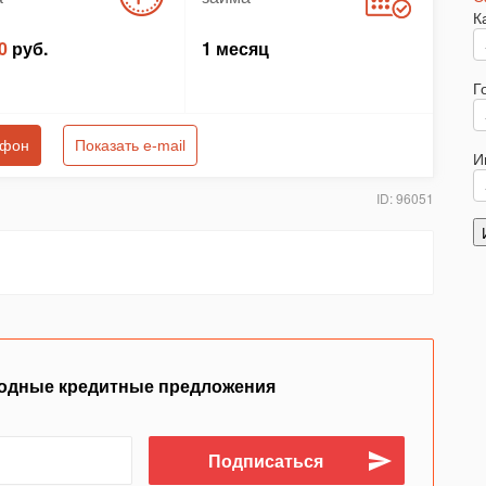
К
0
руб.
1 месяц
Г
ефон
Показать e-mail
И
ID: 96051
одные кредитные предложения