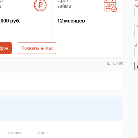
а
Срок
К
а
займа
 000 руб.
12 месяцев
Г
И
ефон
Показать e-mail
ID: 96180
Ставка
Срок