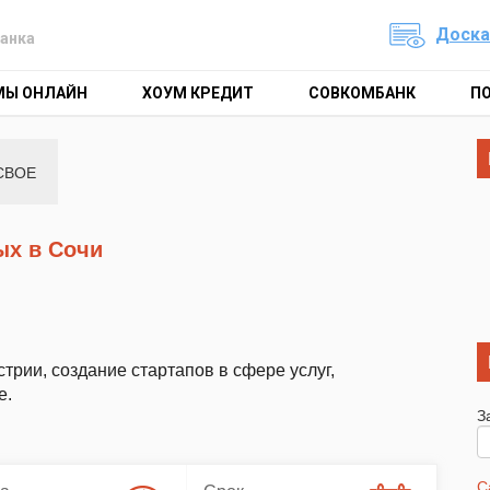
Доска
анка
МЫ ОНЛАЙН
ХОУМ КРЕДИТ
СОВКОМБАНК
П
СВОЕ
ых в Сочи
трии, создание стартапов в сфере услуг,
е.
З
С