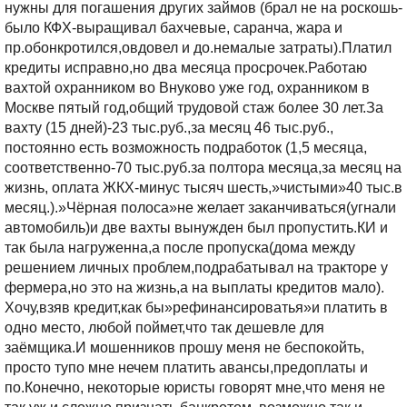
нужны для погашения других займов (брал не на роскошь-
было КФХ-выращивал бахчевые, саранча, жара и
пр.обонкротился,овдовел и до.немалые затраты).Платил
кредиты исправно,но два месяца просрочек.Работаю
вахтой охранником во Внуково уже год, охранником в
Москве пятый год,общий трудовой стаж более 30 лет.За
вахту (15 дней)-23 тыс.руб.,за месяц 46 тыс.руб.,
постоянно есть возможность подработок (1,5 месяца,
соответственно-70 тыс.руб.за полтора месяца,за месяц на
жизнь, оплата ЖКХ-минус тысяч шесть,»чистыми»40 тыс.в
месяц.).»Чёрная полоса»не желает заканчиваться(угнали
автомобиль)и две вахты вынужден был пропустить.КИ и
так была нагруженна,а после пропуска(дома между
решением личных проблем,подрабатывал на тракторе у
фермера,но это на жизнь,а на выплаты кредитов мало).
Хочу,взяв кредит,как бы»рефинансироватья»и платить в
одно место, любой поймет,что так дешевле для
заёмщика.И мошенников прошу меня не беспокойть,
просто тупо мне нечем платить авансы,предоплаты и
по.Конечно, некоторые юристы говорят мне,что меня не