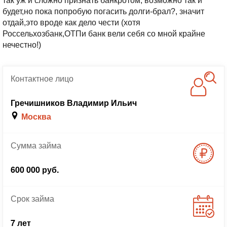
так уж и сложно признать банкротом, возможно так и
будет,но пока попробую погасить долги-брал?, значит
отдай,это вроде как дело чести (хотя
Россельхозбанк,ОТПи банк вели себя со мной крайне
нечестно!)
Контактное
лицо
Гречишников Владимир Ильич
Москва
Сумма
займа
600 000 руб.
Срок
займа
7 лет