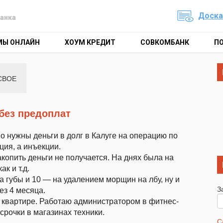
Доска
анка
МЫ ОНЛАЙН
ХОУМ КРЕДИТ
СОВКОМБАНК
П
СВОЕ
 без предоплат
но нужны деньги в долг в Калуге на операцию по
ция, а инъекции.
акопить деньги не получается. На днях была на
ак и т.д.
 губы и 10 — на удалением морщин на лбу, ну и
З
ез 4 месяца.
й квартире. Работаю администратором в фитнес-
срочки в магазинах техники.
С