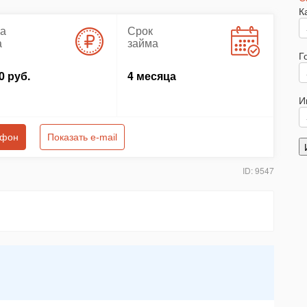
К
а
Срок
а
займа
Г
0 руб.
4 месяца
И
ефон
Показать e-mail
ID: 9547