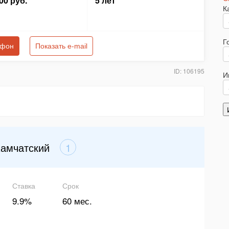
00 руб.
5 лет
К
Г
ефон
Показать e-mail
ID: 106195
И
Камчатский
1
Ставка
Срок
9.9%
60 мес.