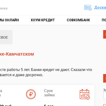
Доска
анка
МЫ ОНЛАЙН
ХОУМ КРЕДИТ
СОВКОМБАНК
П
СВОЕ
ске-Камчатском
е работы 5 лет. Банки кредит не дают. Сказали что
вается и даже досрочно.
З
а
Срок
а
займа
С