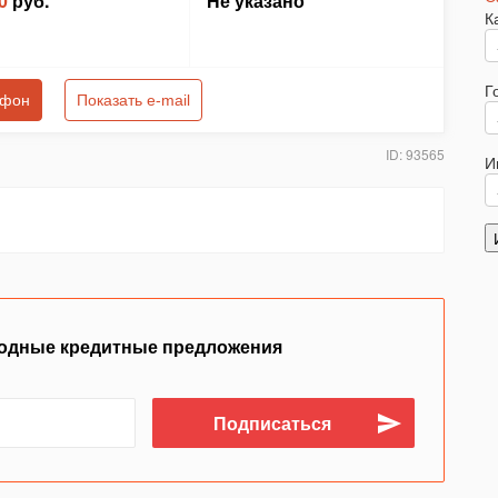
0
руб.
Не указано
К
Г
ефон
Показать e-mail
ID: 93565
И
одные кредитные предложения