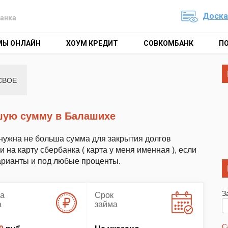
Доска
анка
МЫ ОНЛАЙН
ХОУМ КРЕДИТ
СОВКОМБАНК
П
СВОЕ
ьшую сумму в Балашихе
 нужна не больша сумма для закрытия долгов
 на карту сбербанка ( карта у меня именная ), если
варианты и под любые проценты.
З
а
Срок
а
займа
С