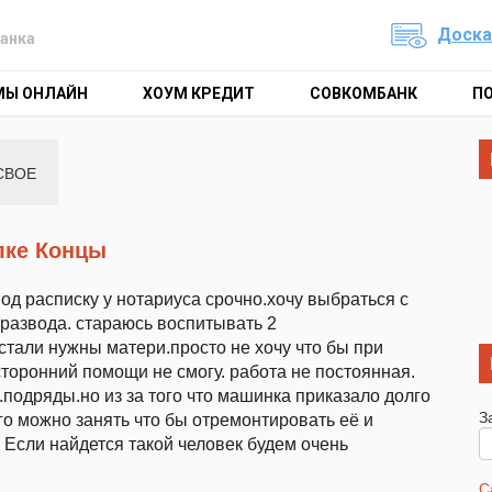
Доска
анка
МЫ ОНЛАЙН
ХОУМ КРЕДИТ
СОВКОМБАНК
П
СВОЕ
елке Концы
под расписку у нотариуса срочно.хочу выбраться с
 развода. стараюсь воспитывать 2
стали нужны матери.просто не хочу что бы при
 сторонний помощи не смогу. работа не постоянная.
подряды.но из за того что машинка приказало долго
З
ого можно занять что бы отремонтировать её и
. Если найдется такой человек будем очень
С