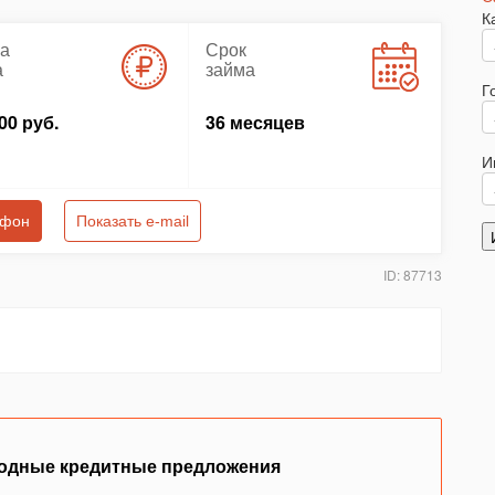
К
а
Срок
а
займа
Г
00 руб.
36 месяцев
И
ефон
Показать e-mail
ID: 87713
одные кредитные предложения