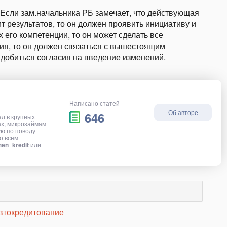
Если зам.начальника РБ замечает, что действующая
ит результатов, то он должен проявить инициативу и
 его компетенции, то он может сделать все
ния, то он должен связаться с вышестоящим
 добиться согласия на введение изменений.
Написано статей
Об авторе
646
ал в крупных
ах, микрозаймам
ую по поводу
о всем
en_kredit
или
втокредитование