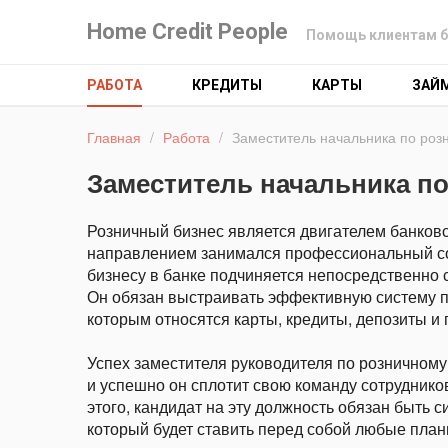
Home Credit People
Помощь клиентам б
РАБОТА
КРЕДИТЫ
КАРТЫ
ЗАЙ
Главная
/
Работа
/
Заместитель начальника по роз
Заместитель начальника по
Розничный бизнес является двигателем банковс
направлением занимался профессиональный сот
бизнесу в банке подчиняется непосредственно 
Он обязан выстраивать эффективную систему п
которым относятся карты, кредиты, депозиты и 
Успех заместителя руководителя по розничному 
и успешно он сплотит свою команду сотруднико
этого, кандидат на эту должность обязан быть
который будет ставить перед собой любые план