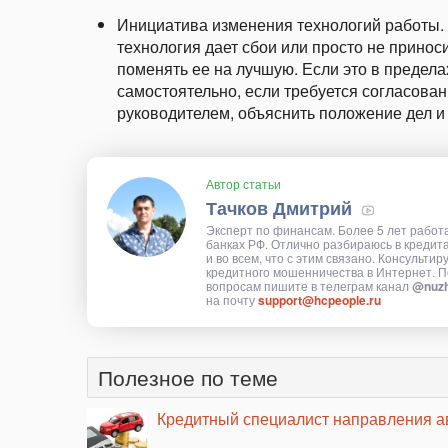
Инициатива изменения технологий работы. 
технология дает сбои или просто не принос
поменять ее на лучшую. Если это в пределах
самостоятельно, если требуется согласова
руководителем, объяснить положение дел и
Автор статьи
Тачков Дмитрий
Эксперт по финансам. Более 5 лет работ
банках РФ. Отлично разбираюсь в кредит
и во всем, что с этим связано. Консультир
кредитного мошенничества в Интернет. П
вопросам пишите в телеграм канал
@nuzh
на почту
support@hcpeople.ru
Полезное по теме
Кредитный специалист направления а