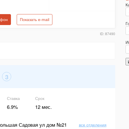
К
ефон
Показать e-mail
Г
ID: 87490
И
3
Ставка
Срок
6.9%
12 мес.
ольшая Садовая ул дом №21
все отделения