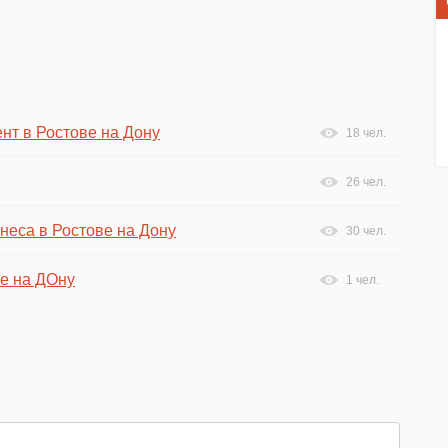
ент в Ростове на Дону
18 чел.
26 чел.
неса в Ростове на Дону
30 чел.
ве на ДОну
1 чел.