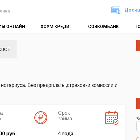
Доска
анка
МЫ ОНЛАЙН
ХОУМ КРЕДИТ
СОВКОМБАНК
П
СВОЕ
у нотариуса. Без предоплаты,страховки,комиссии и
а
Срок
а
займа
З
00 руб.
4 года
С