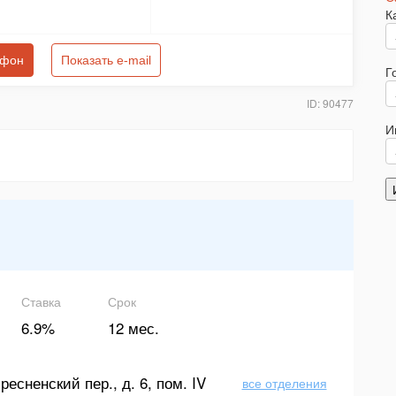
К
ефон
Показать e-mail
Г
ID: 90477
И
Ставка
Срок
6.9%
12 мес.
ресненский пер., д. 6, пом. IV
все отделения