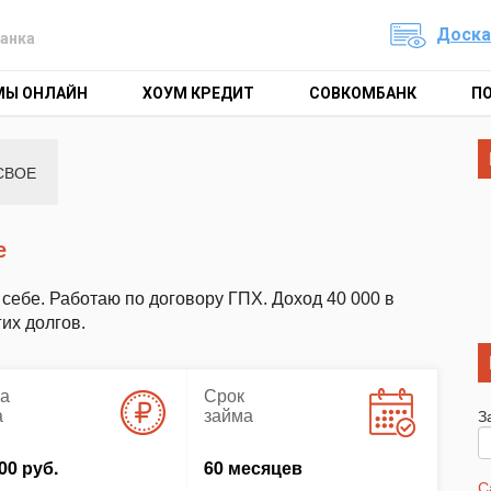
Доска
анка
МЫ ОНЛАЙН
ХОУМ КРЕДИТ
СОВКОМБАНК
П
СВОЕ
е
 себе. Работаю по договору ГПХ. Доход 40 000 в
их долгов.
а
Срок
а
займа
З
00 руб.
60 месяцев
С