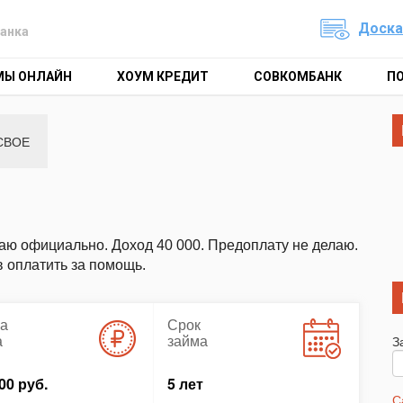
Доска
анка
МЫ ОНЛАЙН
ХОУМ КРЕДИТ
СОВКОМБАНК
П
СВОЕ
таю официально. Доход 40 000. Предоплату не делаю.
в оплатить за помощь.
а
Срок
а
займа
З
00 руб.
5 лет
С