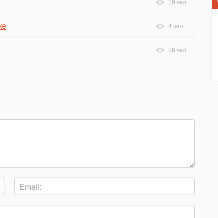
19 чел.
ке
4 чел.
16 чел.