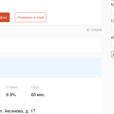
К
ефон
Показать e-mail
Г
ID: 115256
И
Ставка
Срок
9.9%
60 мес.
л. Аксенова, д. 17