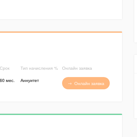
Срок
Тип начисления %
Онлайн заявка
60 мес.
Аннуитет
Онлайн заявка