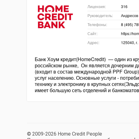
Лицензия:
316
Руководитель:
Андресов
Телефоны:
8 (495) 7
Сайт:
https://ho
Адрес:
125040, г.
Банк Хоум кредит(HomeCredit) — один из к
российском рынке, Он является дочерним д
(входит в состав международной PPF Group)
услуг населению. Основные услуги - потреб
технику и электронику в крупных сетях(Эльд
имеет большую сеть отделений и банкоматов
© 2009-2026 Home Credit People