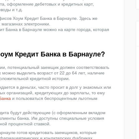
ета, оформление дебетовых и кредитных карт,
воды и т.д.
офисов Хоум Кредит Банка в Барнауле. Здесь же
 магазинах электроники.
ит Банка в Барнауле можно на карте города, которая
Хоум Кредит Банка в Барнауле?
ции, потенциальный заемщик должен соответствовать
 можно выделить возраст от 22 до 64 лет, наличие
положительной кредитной истории.
ается в деньгах, часто просит в долг у знакомых или
х организаций, кредитующих до зарплаты, то ему
Банка
и пользоваться беспроцентным льготным
дита будут действующие (с оформленным вкладом
 клиенты банка. Им доступны специальные условия
ой процентной ставкой.
арнауле готов кредитовать заемщиков, которые
 фармацевтических и кондитерских фабриках,