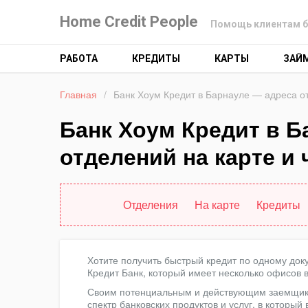
Home Credit People
Помощь клиентам б
РАБОТА
КРЕДИТЫ
КАРТЫ
ЗАЙ
Главная
/
Банк Хоум Кредит в Барнауле — адреса о
Банк Хоум Кредит в Б
отделений на карте и
Отделения
На карте
Кредиты
Хотите получить быстрый кредит по одному доку
Кредит Банк, который имеет несколько офисов в
Своим потенциальным и действующим заемщика
спектр банковских продуктов и услуг, в который