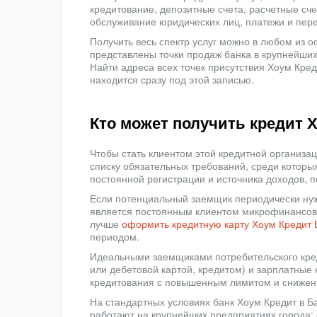
кредитование, депозитные счета, расчетные сч
обслуживание юридических лиц, платежи и пере
Получить весь спектр услуг можно в любом из 
представлены точки продаж банка в крупнейших
Найти адреса всех точек присутствия Хоум Кред
находится сразу под этой записью.
Кто может получить кредит 
Чтобы стать клиентом этой кредитной организа
списку обязательных требований, среди которых
постоянной регистрации и источника доходов, 
Если потенциальный заемщик периодически нужд
является постоянным клиентом микрофинансовы
лучше
оформить кредитную карту Хоум Кредит 
периодом.
Идеальными заемщиками потребительского кре
или дебетовой картой, кредитом) и зарплатные
кредитования с повышенным лимитом и сниженн
На стандартных условиях банк Хоум Кредит в Б
работают на крупнейших предприятиях города: