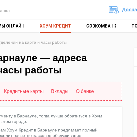
Доска
анка
МЫ ОНЛАЙН
ХОУМ КРЕДИТ
СОВКОМБАНК
П
тделений на карте и часы работы
арнауле — адреса
 часы работы
Кредитные карты
Вклады
О банке
менту в Барнауле, тогда лучше обратиться в Хоум
 этом городе.
м Хоум Кредит в Барнауле предлагает полный
 входит расчетно-кассовое обслуживание,