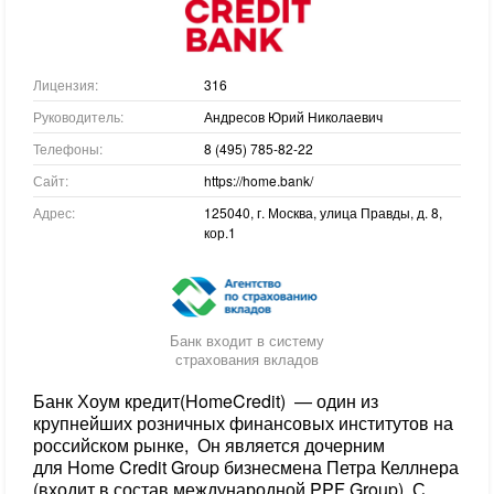
Лицензия:
316
Руководитель:
Андресов Юрий Николаевич
Телефоны:
8 (495) 785-82-22
Сайт:
https://home.bank/
Адрес:
125040, г. Москва, улица Правды, д. 8,
кор.1
Банк входит в систему
страхования вкладов
Банк Хоум кредит(HomeCredit) — один из
крупнейших розничных финансовых институтов на
российском рынке, Он является дочерним
для Home Credit Group бизнесмена Петра Келлнера
(входит в состав международной PPF Group). С