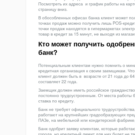
Посмотреть их адреса и график работы на карт
страницу вниз.
В обособленных офисах банка клиент может пол
точках продаж можно получить лишь POS-кредит
точки продаж находятся в гипермаркетах электр
товар в кредит за 15 минут, не выходя из магази
Кто может получить одобрен
банк?
Потенциальным клиентам нужно помнить о мин
кредитная организация к своим заемщикам. Чт
клиент должен быть в возрасте от 21 года до 
составляет 22 года.
Заемщик должен иметь российское гражданство 
постоянно трудоустроенным. От места работы 
ставка по кредиту.
Банк не требует официального трудоустройства,
работают на крупнейших градообразующих пред
ПАЗе, на мебельной или кондитерской фабрике,
Банк одобрит заявку клиентам, которые работа
города, но кредитный лимит для них будет не т