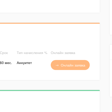
Срок
Тип начисления %
Онлайн заявка
60 мес.
Аннуитет
Онлайн заявка