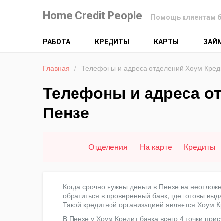
Home Credit People
Помощь клиентам б
РАБОТА
КРЕДИТЫ
КАРТЫ
ЗАЙ
Главная
/
Телефоны и адреса отделений Хоум Креди
Телефоны и адреса о
Пензе
Отделения
На карте
Кредиты
Когда срочно нужны деньги в Пензе на неотло
обратиться в проверенный банк, где готовы выд
Такой кредитной организацией является Хоум К
В Пензе у Хоум Кредит банка всего 4 точки при