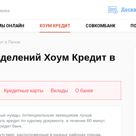
Доска
анка
МЫ ОНЛАЙН
ХОУМ КРЕДИТ
СОВКОМБАНК
П
т в Пензе
тделений Хоум Кредит в
Кредитные карты
Вклады
О банке
жные нужды, потенциальным заемщикам лучше
ать кредит по одному документу в течение 60 минут.
редит банк.
сутствия, расположенные в разных районах города.