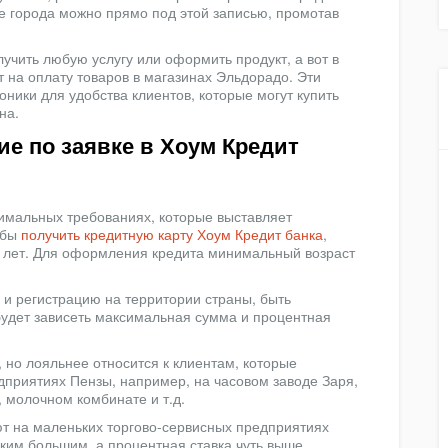
е города можно прямо под этой записью, промотав
учить любую услугу или оформить продукт, а вот в
 на оплату товаров в магазинах Эльдорадо. Эти
оники для удобства клиентов, которые могут купить
на.
ие по заявке в Хоум Кредит
имальных требованиях, которые выставляет
обы
получить кредитную карту Хоум Кредит банка
,
64 лет. Для оформления кредита минимальный возраст
и регистрацию на территории страны, быть
будет зависеть максимальная сумма и процентная
 но лояльнее относится к клиентам, которые
приятиях Пензы, например, на часовом заводе Заря,
 молочном комбинате и т.д.
ют на маленьких торгово-сервисных предприятиях
аким большим, а процентная ставка чуть выше.