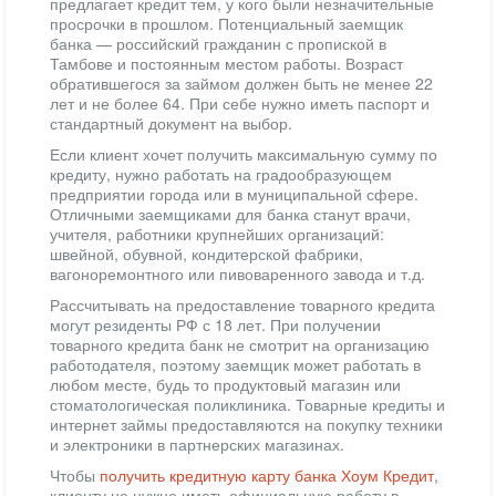
предлагает кредит тем, у кого были незначительные
просрочки в прошлом. Потенциальный заемщик
банка — российский гражданин с пропиской в
Тамбове и постоянным местом работы. Возраст
обратившегося за займом должен быть не менее 22
лет и не более 64. При себе нужно иметь паспорт и
стандартный документ на выбор.
Если клиент хочет получить максимальную сумму по
кредиту, нужно работать на градообразующем
предприятии города или в муниципальной сфере.
Отличными заемщиками для банка станут врачи,
учителя, работники крупнейших организаций:
швейной, обувной, кондитерской фабрики,
вагоноремонтного или пивоваренного завода и т.д.
Рассчитывать на предоставление товарного кредита
могут резиденты РФ с 18 лет. При получении
товарного кредита банк не смотрит на организацию
работодателя, поэтому заемщик может работать в
любом месте, будь то продуктовый магазин или
стоматологическая поликлиника. Товарные кредиты и
интернет займы предоставляются на покупку техники
и электроники в партнерских магазинах.
Чтобы
получить кредитную карту банка Хоум Кредит
,
клиенту не нужно иметь официальную работу в