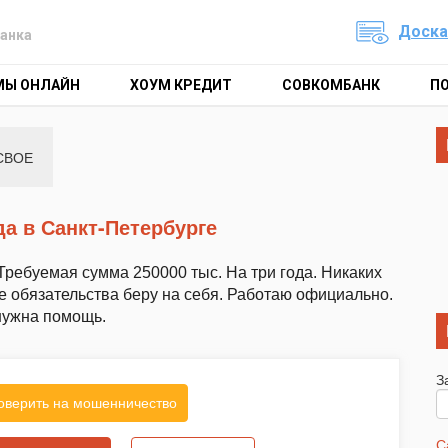
Доска
анка
МЫ ОНЛАЙН
ХОУМ КРЕДИТ
СОВКОМБАНК
П
СВОЕ
да в Санкт-Петербурге
Требуемая сумма 250000 тыс. На три года. Никаких
е обязательства беру на себя. Работаю официально.
нужна помощь.
З
оверить на мошенничество
С