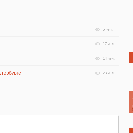
5 чел.
17 чел.
14 чел.
етербурге
23 чел.