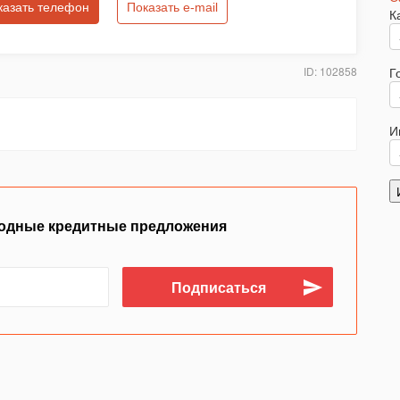
казать телефон
Показать e-mail
К
ID: 102858
Г
И
одные кредитные предложения