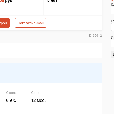
00
руб.
5 лет
К
Г
ефон
Показать e-mail
ID: 95612
И
Ставка
Срок
6.9%
12 мес.