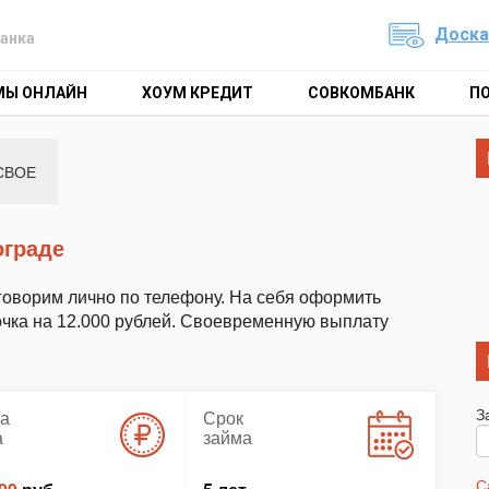
Доска
анка
МЫ ОНЛАЙН
ХОУМ КРЕДИТ
СОВКОМБАНК
П
СВОЕ
ограде
говорим лично по телефону. На себя оформить
осрочка на 12.000 рублей. Своевременную выплату
З
а
Срок
а
займа
С