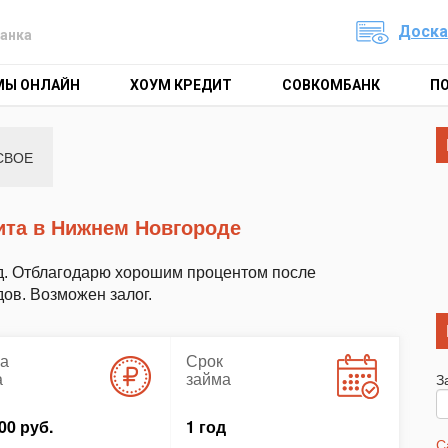
Доска
анка
МЫ ОНЛАЙН
ХОУМ КРЕДИТ
СОВКОМБАНК
П
СВОЕ
ита в Нижнем Новгороде
д. Отблагодарю хорошим процентом после
дов. Возможен залог.
а
Срок
а
займа
З
00 руб.
1 год
С