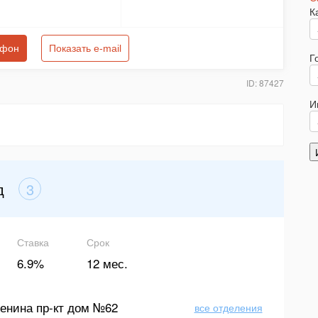
К
ефон
Показать e-mail
Г
ID: 87427
И
д
3
Ставка
Срок
6.9%
12 мес.
енина пр-кт дом №62
все отделения