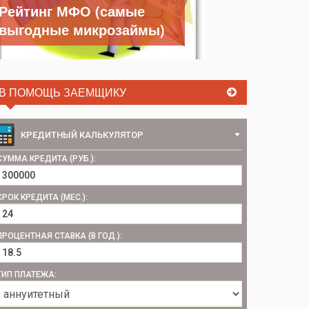
Рейтинг МФО (самые
выгодные микрозаймы)
В ПОМОЩЬ ЗАЕМЩИКУ
КРЕДИТНЫЙ КАЛЬКУЛЯТОР
СУММА КРЕДИТА (РУБ.):
СРОК КРЕДИТА (МЕС.):
ПРОЦЕНТНАЯ СТАВКА (В ГОД.):
ТИП ПЛАТЕЖА: