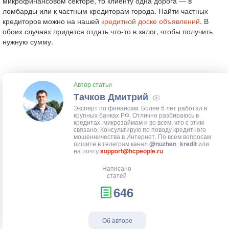
микрофинансовом секторе, то клиенту одна дорога — в
ломбарды или к частным кредиторам города. Найти частных
кредиторов можно на нашей
кредитной доске объявлений
. В
обоих случаях придется отдать что-то в залог, чтобы получить
нужную сумму.
Автор статьи
Тачков Дмитрий
Эксперт по финансам. Более 5 лет работал в
крупных банках РФ. Отлично разбираюсь в
кредитах, микрозаймам и во всем, что с этим
связано. Консультирую по поводу кредитного
мошенничества в Интернет. По всем вопросам
пишите в телеграм канал
@nuzhen_kredit
или
на почту
support@hcpeople.ru
Написано
статей
646
Об авторе