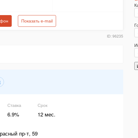
К
ефон
Показать e-mail
Г
ID: 96235
И
3
Ставка
Срок
6.9%
12 мес.
расный пр-т, 59