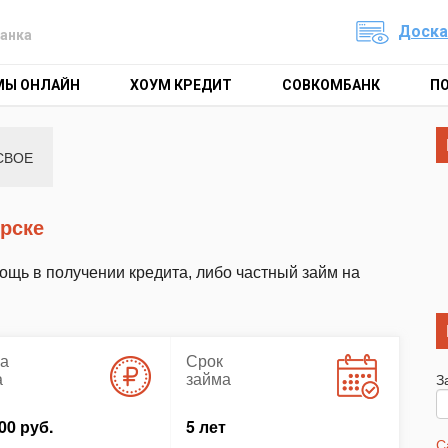
Доска
анка
МЫ ОНЛАЙН
ХОУМ КРЕДИТ
СОВКОМБАНК
П
СВОЕ
ирске
щь в получении кредита, либо частный займ на
а
Срок
а
займа
З
00 руб.
5 лет
С