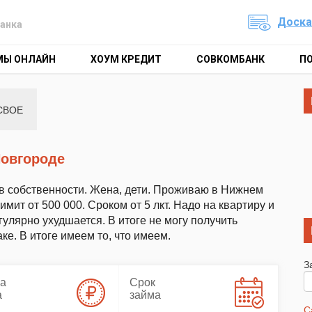
Доска
анка
МЫ ОНЛАЙН
ХОУМ КРЕДИТ
СОВКОМБАНК
П
СВОЕ
Новгороде
 в собственности. Жена, дети. Проживаю в Нижнем
мит от 500 000. Сроком от 5 лкт. Надо на квартиру и
гулярно ухудшается. В итоге не могу получить
ке. В итоге имеем то, что имеем.
З
а
Срок
а
займа
С