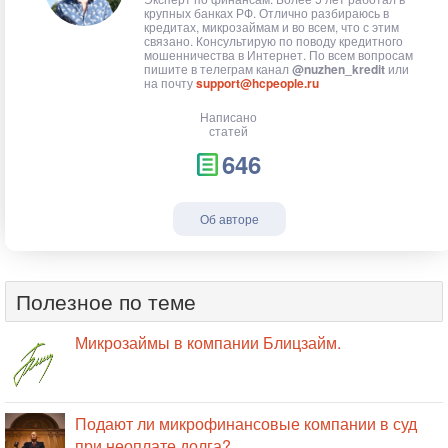
крупных банках РФ. Отлично разбираюсь в
кредитах, микрозаймам и во всем, что с этим
связано. Консультирую по поводу кредитного
мошенничества в Интернет. По всем вопросам
пишите в телеграм канал
@nuzhen_kredit
или
на почту
support@hcpeople.ru
Написано
статей
646
Об авторе
Полезное по теме
Микрозаймы в компании Блицзайм.
Подают ли микрофинансовые компании в суд
при неоплате долга?