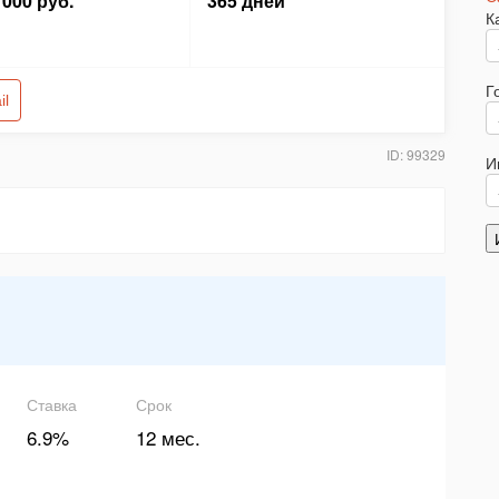
 000 руб.
365 дней
К
Г
il
ID: 99329
И
Ставка
Срок
6.9%
12 мес.