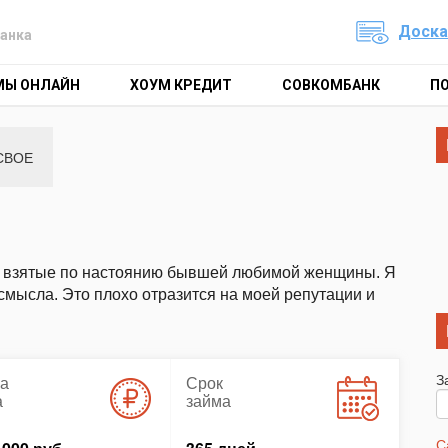
Доска
анка
МЫ ОНЛАЙН
ХОУМ КРЕДИТ
СОВКОМБАНК
П
СВОЕ
ы, взятые по настоянию бывшей любимой женщины. Я
мысла. Это плохо отразится на моей репутации и
З
а
Срок
а
займа
С