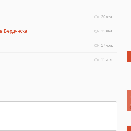
20 чел.
 в Бердянске
25 чел.
17 чел.
11 чел.