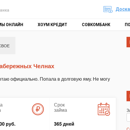
Доска
анка
МЫ ОНЛАЙН
ХОУМ КРЕДИТ
СОВКОМБАНК
П
СВОЕ
Набережных Челнах
таю официально. Попала в долговую яму. Не могу
а
Срок
а
займа
З
00 руб.
365 дней
С