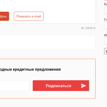
К
ефон
Показать e-mail
Г
ID: 332513
И
одные кредитные предложения