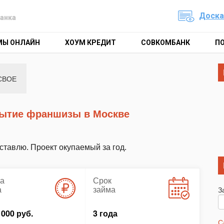
Доска
анка
МЫ ОНЛАЙН
ХОУМ КРЕДИТ
СОВКОМБАНК
П
СВОЕ
крытие франшизы в Москве
тавлю. Проект окупаемый за год.
а
Срок
а
займа
З
 000 руб.
3 года
С