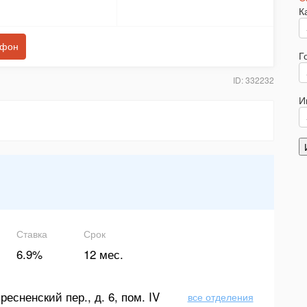
К
ефон
Г
ID: 332232
И
Ставка
Срок
6.9%
12 мес.
ресненский пер., д. 6, пом. IV
все отделения