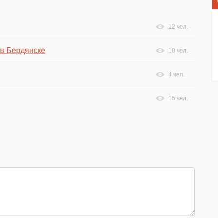
12 чел.
 в Бердянске
10 чел.
4 чел.
15 чел.