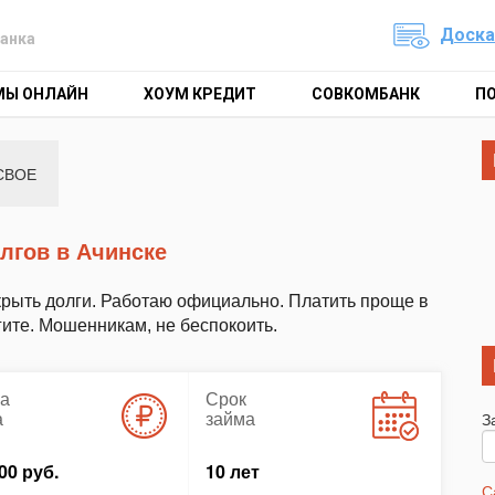
Доска
анка
МЫ ОНЛАЙН
ХОУМ КРЕДИТ
СОВКОМБАНК
П
СВОЕ
лгов в Ачинске
крыть долги. Работаю официально. Платить проще в
гите. Мошенникам, не беспокоить.
а
Срок
а
займа
З
00 руб.
10 лет
С