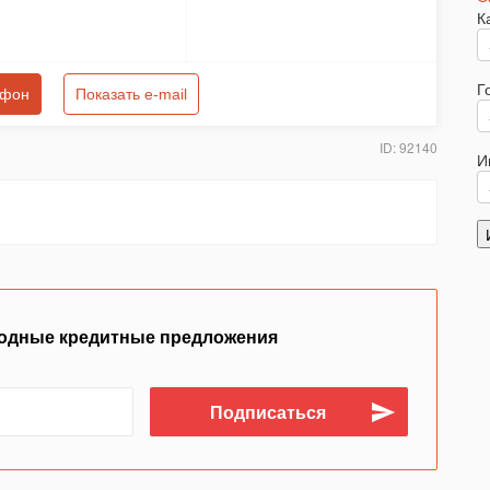
К
Г
ефон
Показать e-mail
ID: 92140
И
одные кредитные предложения